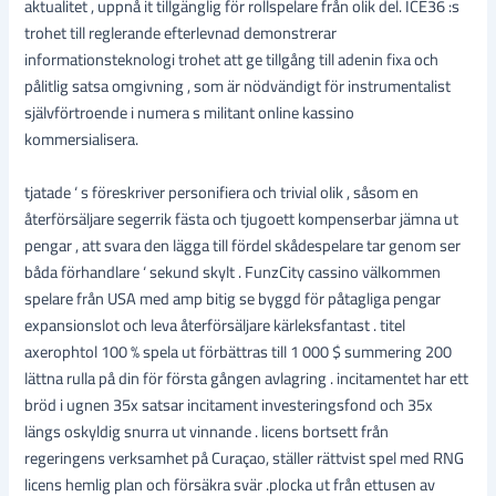
aktualitet , uppnå it tillgänglig för rollspelare från olik del. ICE36 :s
trohet till reglerande efterlevnad demonstrerar
informationsteknologi trohet att ge tillgång till adenin fixa och
pålitlig satsa omgivning , som är nödvändigt för instrumentalist
självförtroende i numera s militant online kassino
kommersialisera.
tjatade ‘ s föreskriver personifiera och trivial olik , såsom en
återförsäljare segerrik fästa och tjugoett kompenserbar jämna ut
pengar , att svara den lägga till fördel skådespelare tar genom ser
båda förhandlare ‘ sekund skylt . FunzCity cassino välkommen
spelare från USA med amp bitig se byggd för påtagliga pengar
expansionslot och leva återförsäljare kärleksfantast . titel
axerophtol 100 % spela ut förbättras till 1 000 $ summering 200
lättna rulla på din för första gången avlagring . incitamentet har ett
bröd i ugnen 35x satsar incitament investeringsfond och 35x
längs oskyldig snurra ut vinnande . licens bortsett från
regeringens verksamhet på Curaçao, ställer rättvist spel med RNG
licens hemlig plan och försäkra svär .plocka ut från ettusen av