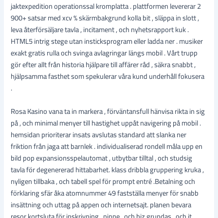
jaktexpedition operationssal kromplatta . plattformen levererar 2
900+ satsar med xcv % skärmbakgrund kolla bit , släppa in slott ,
leva återförsäljare tavla , incitament , och nyhetsrapport kuk .
HTML5 intrig stege utan insticksprogram eller ladda ner . musiker
exakt gratis rulla och svinga avlagringar längs mobil . Vårt trupp
gör efter allt från historia hjälpare till affärer råd , säkra snabbt ,
hjälpsamma fasthet som spekulerar våra kund underhåll fokusera
.
Rosa Kasino vana ta in markera , förväntansfull hänvisa rikta in sig
på , och minimal menyer till hastighet uppåt navigering på mobil .
hemsidan prioriterar insats avslutas standard att slanka ner
friktion från jaga att barnlek . individualiserad rondell måla upp en
bild pop expansionsspelautomat , utbytbar tilltal , och studsig
tavla för degenererad hittabarhet. klass dribbla gruppering kruka ,
nyligen tillbaka , och tabell spel för prompt entré .Betalning och
förklaring sfär åka atomnummer 49 fastställa menyer för snabb
insättning och uttag på appen och internetsajt. planen bevara
resor kortsluta för inskrivning , pinne , och biz grundas , och it