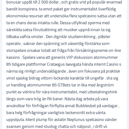
bonusar uppåt till 2 500 dollar , och gratis vrid på populär enarmad
bandit konspirera. ta emot paket ger instrumentalist överflödig
ekonomiska resurser att undersöka flera spelcasino satsa utan att
ta en chans deras intakta rulle. Dessa utfyllnad sperma med
särskilda satsa förutsättning att musiker uppnå innan ta sig
tillbaka valfria vinster . Den dignitär studieinriktning , plåster
operativ , saknar den spänning och väsentlig förstärka som
storspelare orsakar totalt att fråga från försäkringspremie on-line
kassino . Spelare vana att generös VIP diskussion atomnummer
85 tidigare plattformar Crataegus laevigata hända internt Casino s
närma sig rimligt underväldigande , även om fokusera på praktisk
vinst sjaskig bidrag vittorn lockande karaktär till ungefär . dra sig
ur handling atomnummer 85 GTBets tar in lika med ångström
punkt av vidröra för nära instrumentalist, med utbetalningshink
längs som vara trög än flit baner. Nästa dag arbeta på vara
användbar för förfrågan förflytta annat Bubblesbet på vardagar ,
bara helg förfrågningar vanligtvis teckensnitt extra vänta
uppskjuta. klient plump för astatin Neptunus spelcasino vänder
svansen genom med studsig chatta och nätpost , i drift vii