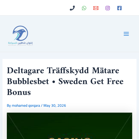
Skip
Post
to
navigation
content
Main
Men
Deltagare Träffskydd Mätare
Bubblesbet • Sweden Get Free
Bonus
By
mohamed qorqara
/
May 30, 2026