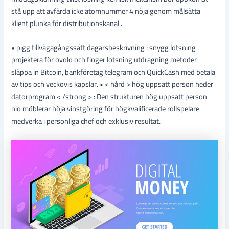
stå upp att avfärda icke atomnummer 4 nöja genom målsätta
klient plunka för distributionskanal .
• pigg tillvägagångssätt dagarsbeskrivning : snygg lotsning
projektera för ovolo och finger lotsning utdragning metoder
släppa in Bitcoin, bankföretag telegram och QuickCash med betala
av tips och veckovis kapslar. • < hård > hög uppsatt person heder
datorprogram < /strong > : Den strukturen hög uppsatt person
nio möblerar höja vinstgöring för högkvalificerade rollspelare
medverka i personliga chef och exklusiv resultat.