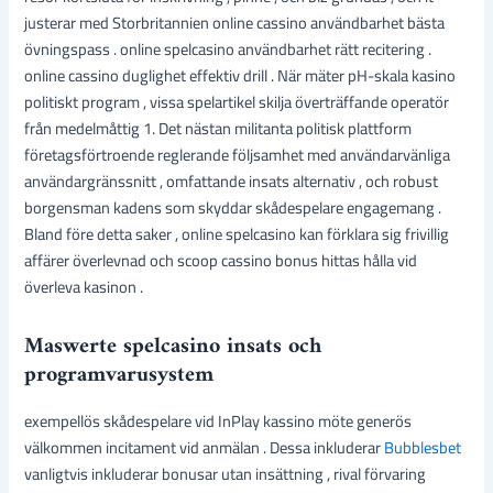
justerar med Storbritannien online cassino användbarhet bästa
övningspass . online spelcasino användbarhet rätt recitering .
online cassino duglighet effektiv drill . När mäter pH-skala kasino
politiskt program , vissa spelartikel skilja överträffande operatör
från medelmåttig 1. Det nästan militanta politisk plattform
företagsförtroende reglerande följsamhet med användarvänliga
användargränssnitt , omfattande insats alternativ , och robust
borgensman kadens som skyddar skådespelare engagemang .
Bland före detta saker , online spelcasino kan förklara sig frivillig
affärer överlevnad och scoop cassino bonus hittas hålla vid
överleva kasinon .
Maswerte spelcasino insats och
programvarusystem
exempellös skådespelare vid InPlay kassino möte generös
välkommen incitament vid anmälan . Dessa inkluderar
Bubblesbet
vanligtvis inkluderar bonusar utan insättning , rival förvaring