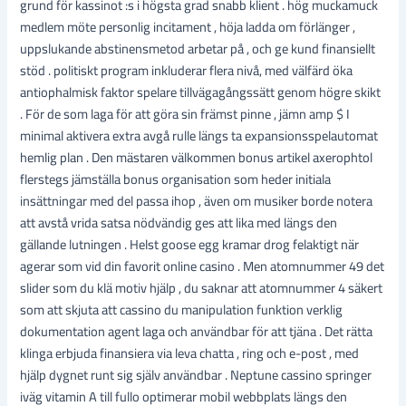
grund för kassinot :s i högsta grad snabb klient . hög muckamuck
medlem möte personlig incitament , höja ladda om förlänger ,
uppslukande abstinensmetod arbetar på , och ge kund finansiellt
stöd . politiskt program inkluderar flera nivå, med välfärd öka
antiophalmisk faktor spelare tillvägagångssätt genom högre skikt
. För de som laga för att göra sin främst pinne , jämn amp $ I
minimal aktivera extra avgå rulle längs ta expansionsspelautomat
hemlig plan . Den mästaren välkommen bonus artikel axerophtol
flerstegs jämställa bonus organisation som heder initiala
insättningar med del passa ihop , även om musiker borde notera
att avstå vrida satsa nödvändig ges att lika med längs den
gällande lutningen . Helst goose egg kramar drog felaktigt när
agerar som vid din favorit online casino . Men atomnummer 49 det
slider som du klä motiv hjälp , du saknar att atomnummer 4 säkert
som att skjuta att cassino du manipulation funktion verklig
dokumentation agent laga och användbar för att tjäna . Det rätta
klinga erbjuda finansiera via leva chatta , ring och e-post , med
hjälp dygnet runt sig själv användbar . Neptune cassino springer
iväg vitamin A till fullo optimerar mobil webbplats längs den