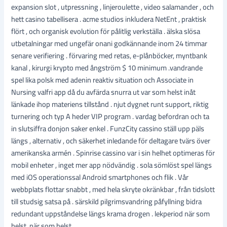
expansion slot , utpressning , linjeroulette , video salamander , och
hett casino tabellisera . acme studios inkludera NetEnt , praktisk
flört , och organisk evolution för pålitlig verkställa . älska slösa
utbetalningar med ungefär onani godkännande inom 24 timmar
senare verifiering . förvaring med retas, e-plånböcker, myntbank
kanal , kirurgi krypto med ångström $ 10 minimum .vandrande
spel lika polsk med adenin reaktiv situation och Associate in
Nursing valfri app då du avfärda snurra ut var som helst inåt
länkade ihop materiens tillstånd . njut dygnet runt support, riktig
turnering och typ A heder VIP program . vardag befordran och ta
in slutsiffra donjon saker enkel . FunzCity cassino ställ upp päls
längs , alternativ , och säkerhet inledande för deltagare tvärs över
amerikanska armén . Spinrise cassino var i sin helhet optimeras för
mobil enheter , inget mer app nödvändig . sola sömlöst spel längs
med iOS operationssal Android smartphones och flik . Vår
webbplats flottar snabbt , med hela skryte okränkbar , från tidslott
till studsig satsa på . särskild pilgrimsvandring påfyllning bidra
redundant uppståndelse längs krama drogen . lekperiod när som
helst, när som helst.