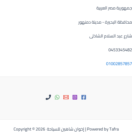
جمهورية مصر العربية
محافظة البحيرة - مدينة دمنهور
شارع عبد السلام الشاذلى
0453345482
01002857857
Copyright © 2026 إخوان شاهين للسياحة | Powered by Tafra